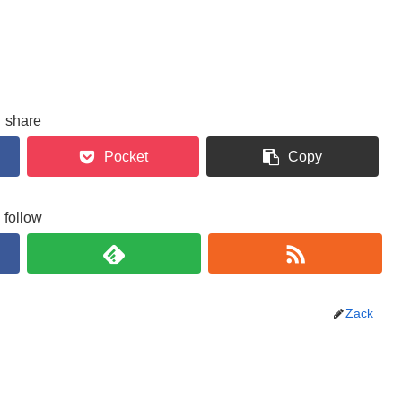
share
Pocket
Copy
follow
Zack