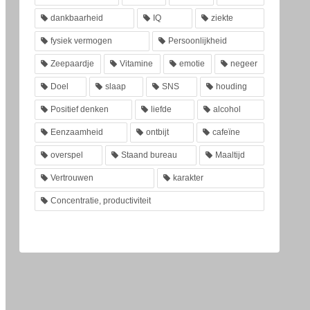
dankbaarheid
IQ
ziekte
fysiek vermogen
Persoonlijkheid
Zeepaardje
Vitamine
emotie
negeer
Doel
slaap
SNS
houding
Positief denken
liefde
alcohol
Eenzaamheid
ontbijt
cafeïne
overspel
Staand bureau
Maaltijd
Vertrouwen
karakter
Concentratie, productiviteit