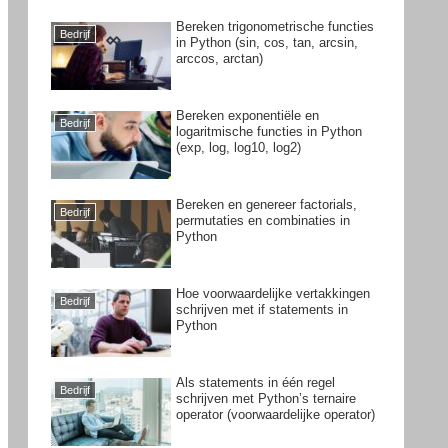
Bereken trigonometrische functies
Bedrijf
in Python (sin, cos, tan, arcsin,
arccos, arctan)
Bereken exponentiële en
Bedrijf
logaritmische functies in Python
(exp, log, log10, log2)
Bereken en genereer factorials,
Bedrijf
permutaties en combinaties in
Python
Hoe voorwaardelijke vertakkingen
Bedrijf
schrijven met if statements in
Python
Als statements in één regel
Bedrijf
schrijven met Python’s ternaire
operator (voorwaardelijke operator)