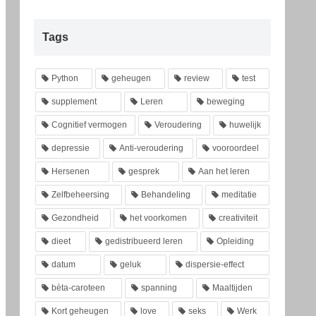
Tags
Python
geheugen
review
test
supplement
Leren
beweging
Cognitief vermogen
Veroudering
huwelijk
depressie
Anti-veroudering
vooroordeel
Hersenen
gesprek
Aan het leren
Zelfbeheersing
Behandeling
meditatie
Gezondheid
het voorkomen
creativiteit
dieet
gedistribueerd leren
Opleiding
datum
geluk
dispersie-effect
bèta-caroteen
spanning
Maaltijden
Kort geheugen
love
seks
Werk