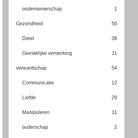
ondernemerschap
1
Gezondheid
50
Dieet
38
Geestelijke versterking
11
verwantschap
54
Communicatie
12
Liefde
29
Manipuleren
11
ouderschap
2