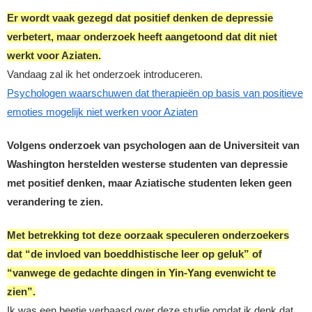
Er wordt vaak gezegd dat positief denken de depressie
verbetert, maar onderzoek heeft aangetoond dat dit niet
werkt voor Aziaten.
Vandaag zal ik het onderzoek introduceren.
Psychologen waarschuwen dat therapieën op basis van positieve
emoties mogelijk niet werken voor Aziaten
Volgens onderzoek van psychologen aan de Universiteit van
Washington herstelden westerse studenten van depressie
met positief denken, maar Aziatische studenten leken geen
verandering te zien.
Met betrekking tot deze oorzaak speculeren onderzoekers
dat “de invloed van boeddhistische leer op geluk” of
“vanwege de gedachte dingen in Yin-Yang evenwicht te
zien”.
Ik was een beetje verbaasd over deze studie omdat ik denk dat