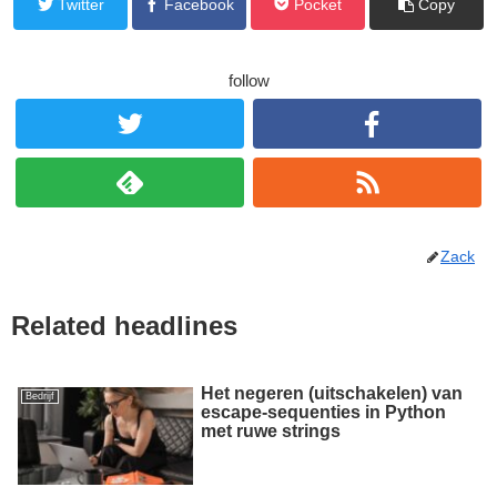
Twitter
Facebook
Pocket
Copy
follow
Zack
Related headlines
Het negeren (uitschakelen) van
Bedrijf
escape-sequenties in Python
met ruwe strings