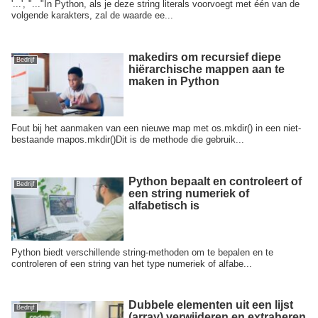
'...', "..."In Python, als je deze string literals voorvoegt met één van de
volgende karakters, zal de waarde ee...
makedirs om recursief diepe
Bedrijf
hiërarchische mappen aan te
maken in Python
Fout bij het aanmaken van een nieuwe map met os.mkdir() in een niet-
bestaande mapos.mkdir()Dit is de methode die gebruik...
Python bepaalt en controleert of
Bedrijf
een string numeriek of
alfabetisch is
Python biedt verschillende string-methoden om te bepalen en te
controleren of een string van het type numeriek of alfabe...
Dubbele elementen uit een lijst
Bedrijf
(array) verwijderen en extraheren