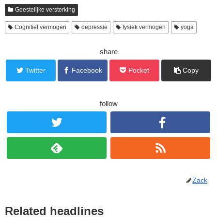
Geestelijke versterking
Cognitief vermogen
depressie
fysiek vermogen
yoga
share
Twitter
Facebook
Pocket
Copy
follow
Zack
Related headlines