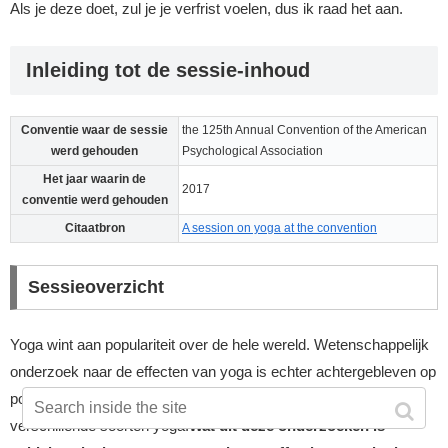
Als je deze doet, zul je je verfrist voelen, dus ik raad het aan.
Inleiding tot de sessie-inhoud
Conventie waar de sessie
the 125th Annual Convention of the American
werd gehouden
Psychological Association
Het jaar waarin de
2017
conventie werd gehouden
Citaatbron
A session on yoga at the convention
Sessieoverzicht
Yoga wint aan populariteit over de hele wereld. Wetenschappelijk
onderzoek naar de effecten van yoga is echter achtergebleven op
populariteit. Daarom onderzoeken veel onderzoeksteams nu
verschillende soorten yoga.
Wat uit deze onderzoeken is